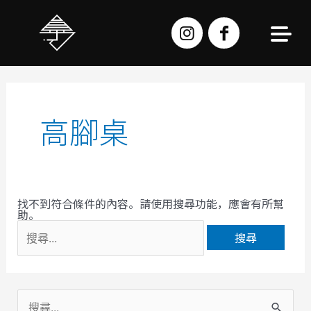
跳
至
主
要
內
容
搜
尋
關
鍵
字:
高腳桌
找不到符合條件的內容。請使用搜尋功能，應會有所幫
助。
搜