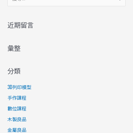
尋
關
近期留言
鍵
字
彙整
:
分類
3D列印模型
手作課程
數位課程
木製良品
金屬良品