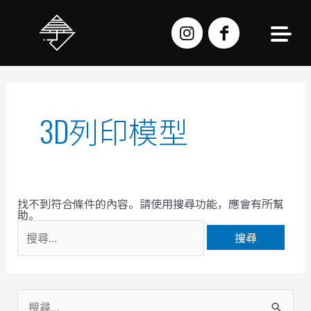
跳
至
主
要
內
容
搜
尋
關
鍵
字:
3D列印模型
找不到符合條件的內容。請使用搜尋功能，應會有所幫
助。
搜