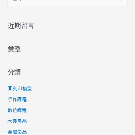
尋
關
近期留言
鍵
字
彙整
:
分類
3D列印模型
手作課程
數位課程
木製良品
金屬良品