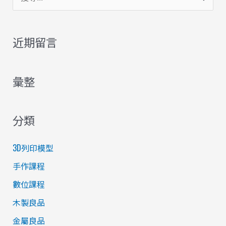
尋
關
近期留言
鍵
字
彙整
:
分類
3D列印模型
手作課程
數位課程
木製良品
金屬良品