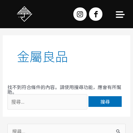
跳
至
主
要
內
容
搜
尋
關
鍵
字:
金屬良品
找不到符合條件的內容。請使用搜尋功能，應會有所幫
助。
搜