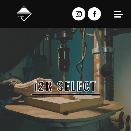
跳
至
主
要
內
容
i2R SELECT