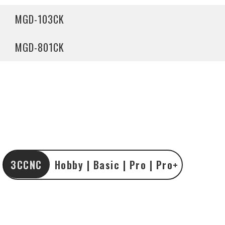
MGD-103CK
MGD-801CK
3CCNC
Hobby | Basic | Pro | Pro+