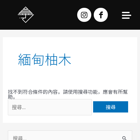
跳
至
主
要
內
容
搜
尋
關
鍵
字:
緬甸柚木
找不到符合條件的內容。請使用搜尋功能，應會有所幫
助。
搜