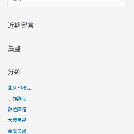
尋
關
近期留言
鍵
字
彙整
:
分類
3D列印模型
手作課程
數位課程
木製良品
金屬良品