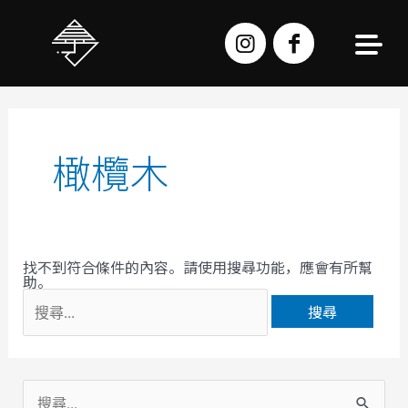
跳
至
主
要
內
容
搜
尋
關
鍵
字:
橄欖木
找不到符合條件的內容。請使用搜尋功能，應會有所幫
助。
搜