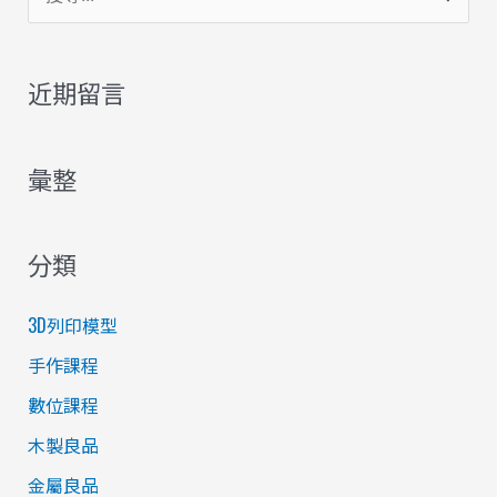
尋
關
近期留言
鍵
字
彙整
:
分類
3D列印模型
手作課程
數位課程
木製良品
金屬良品