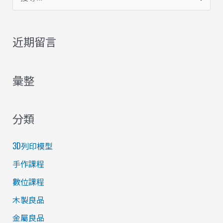
尋
關
近期留言
鍵
字
彙整
:
分類
3D列印模型
手作課程
數位課程
木製良品
金屬良品