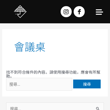
跳
至
主
要
內
容
搜
尋
關
鍵
字:
會議桌
找不到符合條件的內容。請使用搜尋功能，應會有所幫
助。
搜