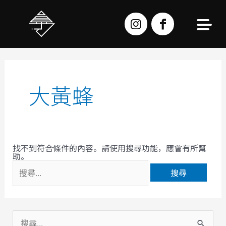
跳
至
主
要
內
容
搜
尋
關
鍵
字:
大黃蜂
找不到符合條件的內容。請使用搜尋功能，應會有所幫
助。
搜