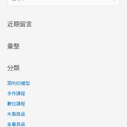
尋
關
近期留言
鍵
字
彙整
:
分類
3D列印模型
手作課程
數位課程
木製良品
金屬良品