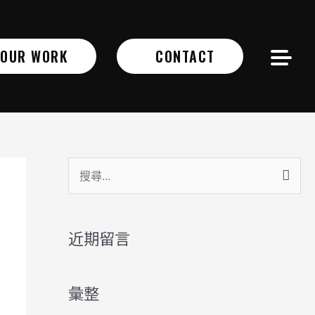
OUR WORK
CONTACT
搜
尋
關
近期留言
鍵
字
彙整
: