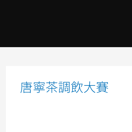
跳
至
主
要
內
容
搜
尋
關
唐寧茶調飲大賽
鍵
字: