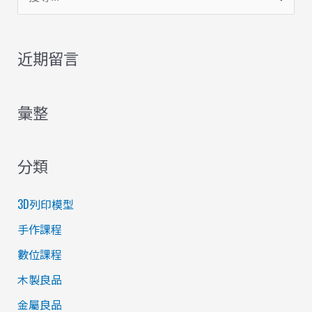
尋
關
近期留言
鍵
字
彙整
:
分類
3D列印模型
手作課程
數位課程
木製良品
金屬良品