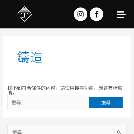
跳
至
主
要
內
容
搜
尋
關
鍵
字:
鑄造
找不到符合條件的內容。請使用搜尋功能，應會有所幫
助。
搜