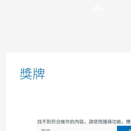
跳
至
主
要
內
容
搜
尋
關
獎牌
鍵
字:
找不到符合條件的內容。請使用搜尋功能，應