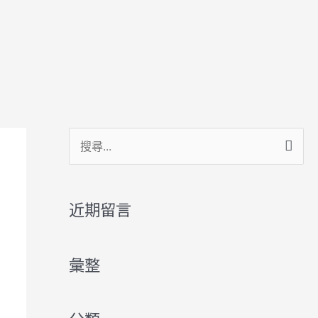
搜
尋
關
近期留言
鍵
字
彙整
: