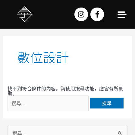
跳
至
主
要
內
容
搜
尋
關
鍵
字:
數位設計
找不到符合條件的內容。請使用搜尋功能，應會有所幫
助。
搜