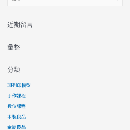
尋
關
近期留言
鍵
字
彙整
:
分類
3D列印模型
手作課程
數位課程
木製良品
金屬良品