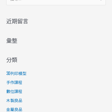
尋
關
近期留言
鍵
字
彙整
:
分類
3D列印模型
手作課程
數位課程
木製良品
金屬良品