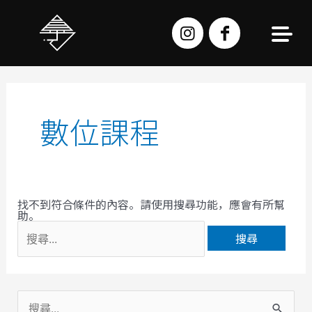
跳
至
主
要
內
容
搜
尋
關
鍵
字:
數位課程
找不到符合條件的內容。請使用搜尋功能，應會有所幫
助。
搜