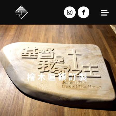
跳
至
主
要
內
容
檜木匾額訂製