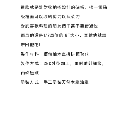
這款就是針對收納控設計的砧板，帶一個砧
板裡面可以收納剪刀以及菜刀
對於喜歡料理的朋友們千萬不要錯過他
而且他還是1/2單位的IGT大小，喜歡他就請
帶回他吧!
製作材料：緬甸柚木直拼拼板Teak
製作方式：CNC外型加工，雷射雕刻細節，
內砍磁鐵
塗裝方式：手工塗裝天然木蠟油蠟