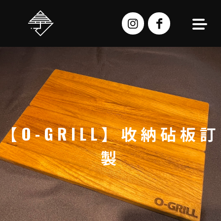
跳
至
主
要
內
容
【O-GRILL】收納砧板訂
製