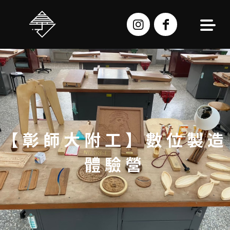
跳
至
主
要
內
容
【彰師大附工】數位製造
體驗營