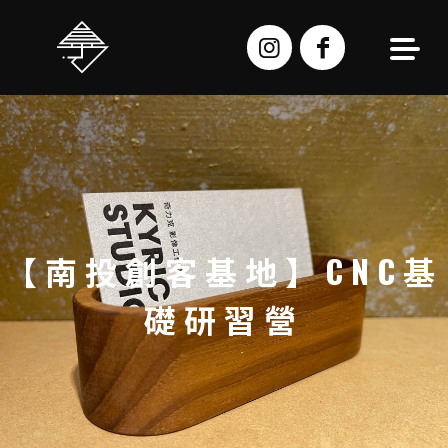
跳
至
主
要
內
容
【南投創客基地】CNC基
礎研習營