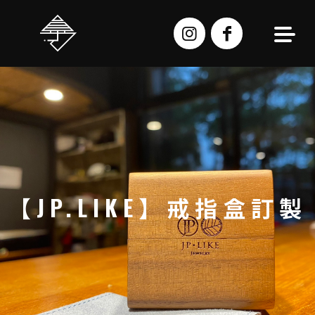
跳
至
主
要
內
容
【JP.LIKE】戒指盒訂製