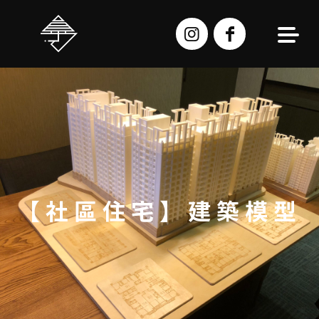
跳
至
主
要
內
容
【社區住宅】建築模型