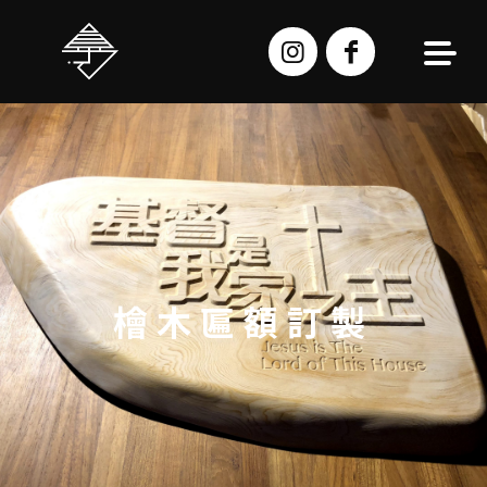
跳
至
主
要
內
容
檜木匾額訂製