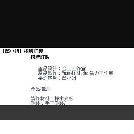
跳
至
主
要
內
容
【邱小姐】招牌訂製
招牌訂製
產品設計：金工工作室
產品製作：Yuan-Li Studio 員力工作室
委託客戶：邱小姐
產品描述：
製作材料：樺木夾板
塗裝：手工塗裝/