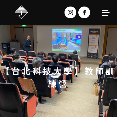
跳
至
主
要
內
容
【台北科技大學】教師訓
練營