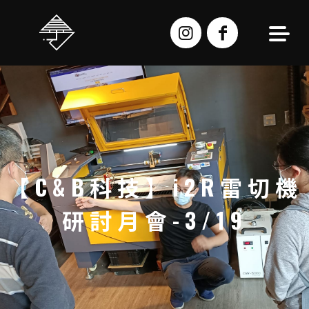
跳
至
主
要
內
容
【C&B科技】i2R雷切機
研討月會-3/19