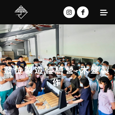
跳
至
主
要
內
容
數位製造體驗營-木盤製
作